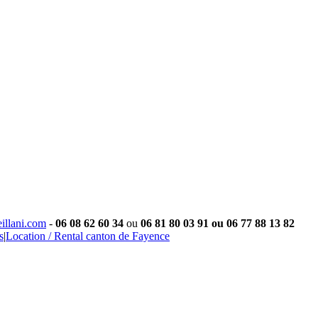
eillani.com
-
06 08 62 60 34
ou
06 81 80 03 91
ou 06 77 88 13 82
s
|
Location / Rental canton de Fayence